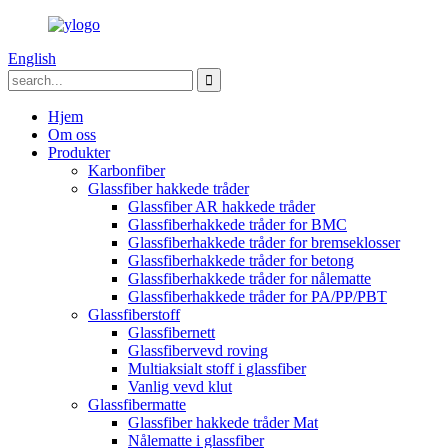
English
Hjem
Om oss
Produkter
Karbonfiber
Glassfiber hakkede tråder
Glassfiber AR hakkede tråder
Glassfiberhakkede tråder for BMC
Glassfiberhakkede tråder for bremseklosser
Glassfiberhakkede tråder for betong
Glassfiberhakkede tråder for nålematte
Glassfiberhakkede tråder for PA/PP/PBT
Glassfiberstoff
Glassfibernett
Glassfibervevd roving
Multiaksialt stoff i glassfiber
Vanlig vevd klut
Glassfibermatte
Glassfiber hakkede tråder Mat
Nålematte i glassfiber