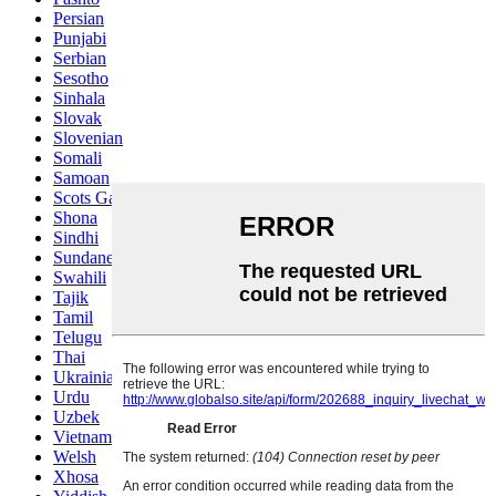
Persian
Punjabi
Serbian
Sesotho
Sinhala
Slovak
Slovenian
Somali
Samoan
Scots Gaelic
Shona
Sindhi
Sundanese
Swahili
Tajik
Tamil
Telugu
Thai
Ukrainian
Urdu
Uzbek
Vietnamese
Welsh
Xhosa