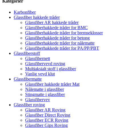
Kategorier
Karbonfiber
Glassfiber hakkede tråder
Glassfiber AR hakkede tråder
Glassfiberhakkede tråder for BMC
Glassfiberhakkede tråder for bremseklosser
Glassfiberhakkede tråder for betong
Glassfiberhakkede tråder for nålematte
Glassfiberhakkede tråder for PA/PP/PBT
Glassfiberstoff
Glassfibernett
Glassfibervevd roving
Multiaksialt stoff i glassfiber
Vanlig vevd klut
Glassfibermatte
Glassfiber hakkede tråder Mat
Nålematte i glassfiber
Stingmatte i glassfiber
Glassfibervev
Glassfiber roving
Glassfiber AR Roving
Glassfiber Direct Roving
Glassfiber ECR Roving
Glassfiber Gips Roving