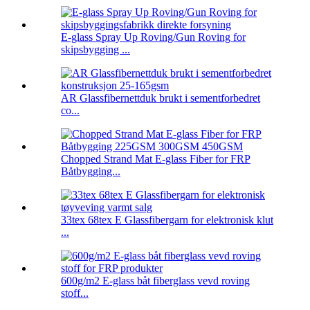
E-glass Spray Up Roving/Gun Roving for
skipsbygging ...
AR Glassfibernettduk brukt i sementforbedret
co...
Chopped Strand Mat E-glass Fiber for FRP
Båtbygging...
33tex 68tex E Glassfibergarn for elektronisk klut
...
600g/m2 E-glass båt fiberglass vevd roving
stoff...