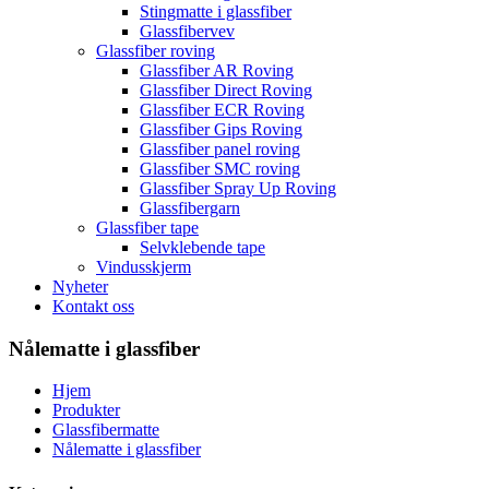
Stingmatte i glassfiber
Glassfibervev
Glassfiber roving
Glassfiber AR Roving
Glassfiber Direct Roving
Glassfiber ECR Roving
Glassfiber Gips Roving
Glassfiber panel roving
Glassfiber SMC roving
Glassfiber Spray Up Roving
Glassfibergarn
Glassfiber tape
Selvklebende tape
Vindusskjerm
Nyheter
Kontakt oss
Nålematte i glassfiber
Hjem
Produkter
Glassfibermatte
Nålematte i glassfiber