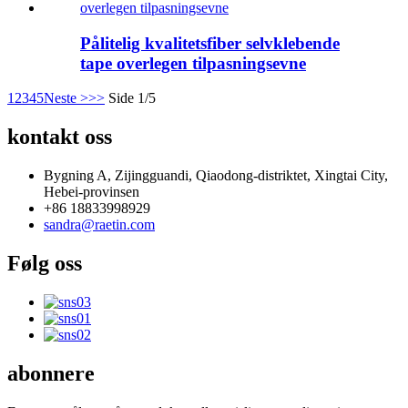
Pålitelig kvalitetsfiber selvklebende
tape overlegen tilpasningsevne
1
2
3
4
5
Neste >
>>
Side 1/5
kontakt oss
Bygning A, Zijingguandi, Qiaodong-distriktet, Xingtai City,
Hebei-provinsen
+86 18833998929
sandra@raetin.com
Følg oss
abonnere