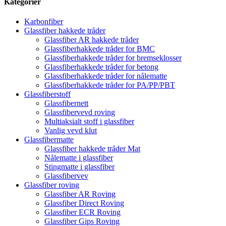
Kategorier
Karbonfiber
Glassfiber hakkede tråder
Glassfiber AR hakkede tråder
Glassfiberhakkede tråder for BMC
Glassfiberhakkede tråder for bremseklosser
Glassfiberhakkede tråder for betong
Glassfiberhakkede tråder for nålematte
Glassfiberhakkede tråder for PA/PP/PBT
Glassfiberstoff
Glassfibernett
Glassfibervevd roving
Multiaksialt stoff i glassfiber
Vanlig vevd klut
Glassfibermatte
Glassfiber hakkede tråder Mat
Nålematte i glassfiber
Stingmatte i glassfiber
Glassfibervev
Glassfiber roving
Glassfiber AR Roving
Glassfiber Direct Roving
Glassfiber ECR Roving
Glassfiber Gips Roving