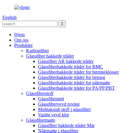
English
Hjem
Om oss
Produkter
Karbonfiber
Glassfiber hakkede tråder
Glassfiber AR hakkede tråder
Glassfiberhakkede tråder for BMC
Glassfiberhakkede tråder for bremseklosser
Glassfiberhakkede tråder for betong
Glassfiberhakkede tråder for nålematte
Glassfiberhakkede tråder for PA/PP/PBT
Glassfiberstoff
Glassfibernett
Glassfibervevd roving
Multiaksialt stoff i glassfiber
Vanlig vevd klut
Glassfibermatte
Glassfiber hakkede tråder Mat
Nålematte i glassfiber