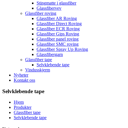
Stingmatte i glassfiber
Glassfibervev
Glassfiber roving
Glassfiber AR Roving
Glassfiber Direct Roving
Glassfiber ECR Roving
Glassfiber Gips Roving
Glassfiber panel roving
Glassfiber SMC roving
Glassfiber Spray Up Roving
Glassfibergarn
Glassfiber tape
Selvklebende tape
Vindusskjerm
Nyheter
Kontakt oss
Selvklebende tape
Hjem
Produkter
Glassfiber tape
Selvklebende tape