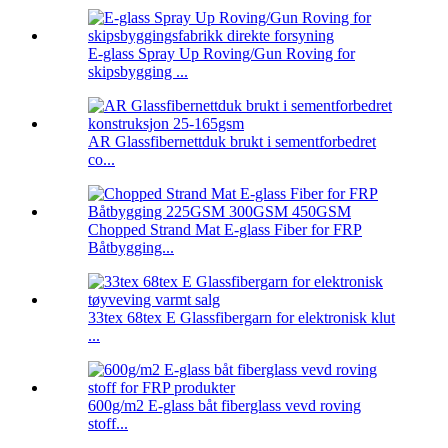
E-glass Spray Up Roving/Gun Roving for
skipsbygging ...
AR Glassfibernettduk brukt i sementforbedret
co...
Chopped Strand Mat E-glass Fiber for FRP
Båtbygging...
33tex 68tex E Glassfibergarn for elektronisk klut
...
600g/m2 E-glass båt fiberglass vevd roving
stoff...