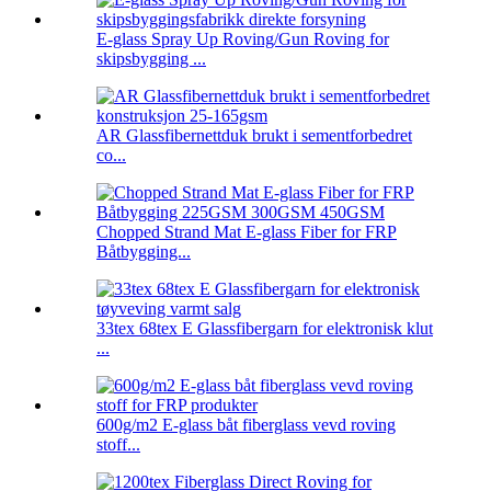
E-glass Spray Up Roving/Gun Roving for
skipsbygging ...
AR Glassfibernettduk brukt i sementforbedret
co...
Chopped Strand Mat E-glass Fiber for FRP
Båtbygging...
33tex 68tex E Glassfibergarn for elektronisk klut
...
600g/m2 E-glass båt fiberglass vevd roving
stoff...