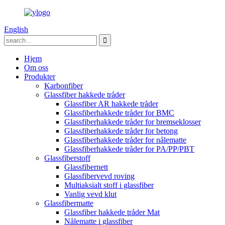
English
Hjem
Om oss
Produkter
Karbonfiber
Glassfiber hakkede tråder
Glassfiber AR hakkede tråder
Glassfiberhakkede tråder for BMC
Glassfiberhakkede tråder for bremseklosser
Glassfiberhakkede tråder for betong
Glassfiberhakkede tråder for nålematte
Glassfiberhakkede tråder for PA/PP/PBT
Glassfiberstoff
Glassfibernett
Glassfibervevd roving
Multiaksialt stoff i glassfiber
Vanlig vevd klut
Glassfibermatte
Glassfiber hakkede tråder Mat
Nålematte i glassfiber