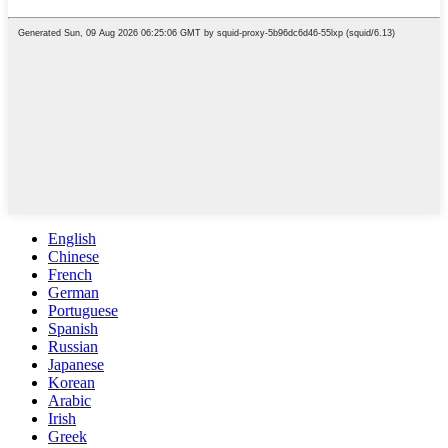
English
Chinese
French
German
Portuguese
Spanish
Russian
Japanese
Korean
Arabic
Irish
Greek