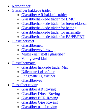
Karbonfiber
Glassfiber hakkede tråder
Glassfiber AR hakkede tråder
Glassfiberhakkede tråder for BMC
Glassfiberhakkede tråder for bremseklosser
Glassfiberhakkede tråder for betong
Glassfiberhakkede tråder for nålematte
Glassfiberhakkede tråder for PA/PP/PBT
Glassfiberstoff
Glassfibernett
Glassfibervevd roving
Multiaksialt stoff i glassfiber
Vanlig vevd klut
Glassfibermatte
Glassfiber hakkede tråder Mat
Nålematte i glassfiber
Stingmatte i glassfiber
Glassfibervev
Glassfiber roving
Glassfiber AR Roving
Glassfiber Direct Roving
Glassfiber ECR Roving
Glassfiber Gips Roving
Glassfiber panel roving