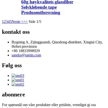
60g høykvalitets glassfiber
Selvklebende tape
Produsentforsyning
1
2
3
4
5
Neste >
>>
Side 1/5
kontakt oss
Bygning A, Zijingguandi, Qiaodong-distriktet, Xingtai City,
Hebei-provinsen
+86 18833998929
sandra@raetin.com
Følg oss
abonnere
For spørsmål om våre produkter eller prisliste, vennligst gi oss