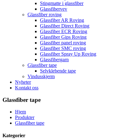
Stingmatte i glassfiber
Glassfibervev
Glassfiber roving
Glassfiber AR Roving
Glassfiber Direct Roving
Glassfiber ECR Roving
Glassfiber Gips Roving
Glassfiber panel roving
Glassfiber SMC roving
Glassfiber Spray Up Roving
Glassfibergarn
Glassfiber tape
Selvklebende tape
Vindusskjerm
Nyheter
Kontakt oss
Glassfiber tape
Hjem
Produkter
Glassfiber tape
Kategorier